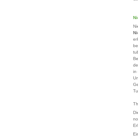
Ni
Ni
Ni
er
be
tu
Be
de
in
Un
Ge
Tu
Th
Di
no
Er
Ei