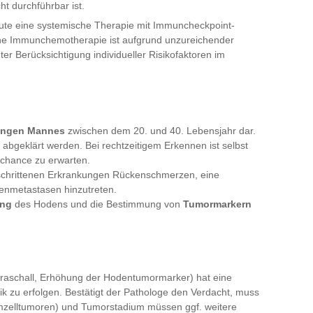
ht durchführbar ist.
ute eine systemische Therapie mit Immuncheckpoint-
iche Immunchemotherapie ist aufgrund unzureichender
ter Berücksichtigung individueller Risikofaktoren im
jungen Mannes
zwischen dem 20. und 40. Lebensjahr dar.
abgeklärt werden. Bei rechtzeitigem Erkennen ist selbst
schance zu erwarten.
schrittenen Erkrankungen Rückenschmerzen, eine
enmetastasen hinzutreten.
ung
des Hodens und die Bestimmung von
Tumormarkern
traschall, Erhöhung der Hodentumormarker) hat eine
ik zu erfolgen. Bestätigt der Pathologe den Verdacht, muss
imzelltumoren) und Tumorstadium müssen ggf. weitere