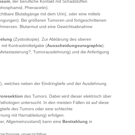
onsum
, der berufliche Kontakt mit Schadstoffen
phosphamid, Phenacetin).
chtbare Blutabgänge mit dem Urin), oder eine mittels
engungen). Bei größeren Tumoren und fortgeschrittenen
chmerzen, Blutarmut und eine Gewichtsabnahme
gelung
(Zystoskopie). Zur Abklärung des oberen
 mit Kontrastmittelgabe (
Ausscheidungsurographie
).
Metastasierung?, Tumorausdehnung) und die Anfertigung
n), welches neben der Eindringtiefe und der Ausdehnung
troresektion
des Tumors. Dabei wird dieser elektrisch über
athologen untersucht. In den meisten Fällen ist auf diese
gtiefe des Tumors oder eine schlechte
rnung mit Harnableitung) erfolgen.
ter, Allgemeinzustand) kann eine
Bestrahlung
in
nachsorge unverzichtbar.