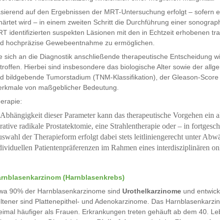
sierend auf den Ergebnissen der MRT-Untersuchung erfolgt – sofern 
härtet wird – in einem zweiten Schritt die Durchführung einer sonograp
T identifizierten suspekten Läsionen mit den in Echtzeit erhobenen tran
d hochpräzise Gewebeentnahme zu ermöglichen.
e sich an die Diagnostik anschließende therapeutische Entscheidung wi
troffen. Hierbei sind insbesondere das biologische Alter sowie der all
d bildgebende Tumorstadium (TNM-Klassifikation), der Gleason-Score 
rkmale von maßgeblicher Bedeutung.
erapie:
 Abhängigkeit dieser Parameter kann das therapeutische Vorgehen ein a
rative radikale Prostatektomie, eine Strahlentherapie oder – in fortges
swahl der Therapieform erfolgt dabei stets leitliniengerecht unter A
dividuellen Patientenpräferenzen im Rahmen eines interdisziplinären o
rnblasenkarzinom (Harnblasenkrebs)
wa 90% der Harnblasenkarzinome sind
Urothelkarzinome
und entwick
ltener sind Plattenepithel- und Adenokarzinome. Das Harnblasenkarzi
eimal häufiger als Frauen. Erkrankungen treten gehäuft ab dem 40. L