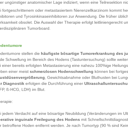
er ungünstiger anatomischer Lage indiziert, wenn eine Teilresektion nic
i fortgeschrittenem oder metastasiertem Nierenzellkarzinom kommt he
hibitoren und Tyrosinkinaseinhibitoren zur Anwendung. Die früher übl
rksamkeit obsolet. Die Auswahl der Therapie erfolgt leitliniengerecht un
terdisziplinären Tumorboard.
odentumore
dentumore stellen die
häufigste bösartige Tumorerkrankung des 
de Schwellung im Bereich des Hodens (Tastuntersuchung) sollte weiter 
i einer bereits erfolgten Metastasierung eine nahezu 100%ige Heilung
ben einer meist
schmerzlosen Hodenschwellung
können bei fortge
ustdüsenvergrößerung
, Gewichtsabnahme oder Bluthusten bei Lung
r Diagnostik
erfolgen die Durchführung einer
Ultraschalluntersuch
FP, ß-HCG, LDH) im Blut.
erapie:
i jedem Verdacht auf eine bösartige Neubildung (Veränderungen im Ul
erative inguinale Freilegung des Hodens
mit Schnellschnittdiagnost
r betroffene Hoden entfernt werden. Je nach Tumortyp (90 % sind Ke