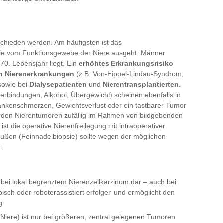
schieden werden. Am häufigsten ist das
die vom Funktionsgewebe der Niere ausgeht. Männer
70. Lebensjahr liegt. Ein
erhöhtes Erkrankungsrisiko
n Nierenerkrankungen
(z.B. Von-Hippel-Lindau-Syndrom,
 sowie bei
Dialysepatienten
und
Nierentransplantierten
.
erbindungen, Alkohol, Übergewicht) scheinen ebenfalls in
Flankenschmerzen, Gewichtsverlust oder ein tastbarer Tumor
 werden Nierentumoren zufällig im Rahmen von bildgebenden
t die operative Nierenfreilegung mit intraoperativer
ßen (Feinnadelbiopsie) sollte wegen der möglichen
.
e bei lokal begrenztem Nierenzellkarzinom dar – auch bei
isch oder roboterassistiert erfolgen und ermöglicht den
g.
Niere) ist nur bei größeren, zentral gelegenen Tumoren