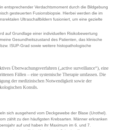
ein entsprechender Verdachtsmoment durch die Bildgebung
hisch gesteuerten Fusionsbiopsie. Hierbei werden die im
srektalen Ultraschallbildern fusioniert, um eine gezielte
rd auf Grundlage einer individuellen Risikobewertung
gemeine Gesundheitszustand des Patienten, das klinische
bzw. ISUP-Grad sowie weitere histopathologische
ktives Überwachungsverfahren („active surveillance“), eine
chrittenen Fällen – eine systemische Therapie umfassen. Die
bwägung der medizinischen Notwendigkeit sowie der
nkologischen Konsils.
eln sich ausgehend vom Deckgewebe der Blase (Urothel).
nom zählt zu den häufigsten Krebsarten. Männer erkranken
ebensjahr auf und haben ihr Maximum im 6. und 7.