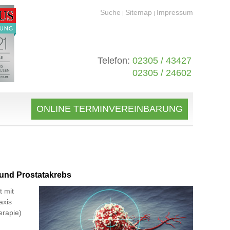
Suche
Sitemap
Impressum
|
|
Telefon:
02305 / 43427
02305 / 24602
ONLINE TERMINVEREINBARUNG
und Prostatakrebs
t mit
axis
erapie)