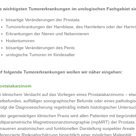
e wichtigsten Tumorerkrankungen im urologischen Fachgebiet si
bösartige Veränderungen der Prostata
Tumorerkrankungen der Harnblase, des Harnleiters oder der Harnr
Erkrankungen der Nieren und Nebennieren
Hodentumoren
bösartige Veränderungen des Penis
urologische Tumoren im Kindesalter
f folgende Tumorerkrankungen wollen wir näher eingehen:
ostatakarzinom
i klinischem Verdacht auf das Vorliegen eines Prostatakarzinoms – etw
stbefundes, auffälliger sonographischer Befunde oder eines pathologi
folgt die Diagnosesicherung regelmäßig mittels histologischer Untersu
 der gegenwärtigen klinischen Praxis wird allen Patienten mit begründ
ltiparametrische Magnetresonanztomographie (mpMRT) der Prostata a
naueren anatomischen und funktionellen Darstellung suspekter Areale
fferenzierte Risikoabschätzung hinsichtlich einer möglichen Malignität.