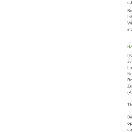
od
Be
In
Wi
in
H
Ho
Je
be
Ne
Br
Zu
(A
Th
Be
op
de