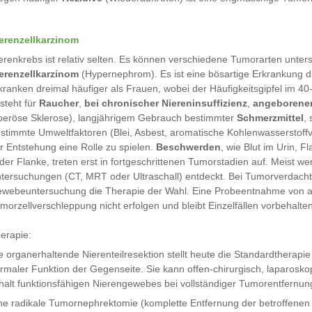
erenzellkarzinom
erenkrebs ist relativ selten. Es können verschiedene Tumorarten unter
erenzellkarzinom
(Hypernephrom). Es ist eine bösartige Erkrankung 
kranken dreimal häufiger als Frauen, wobei der Häufigkeitsgipfel im 40-
steht für
Raucher
,
bei chronischer Niereninsuffizienz
,
angeborene
beröse Sklerose), langjährigem Gebrauch bestimmter
Schmerzmittel
,
stimmte Umweltfaktoren (Blei, Asbest, aromatische Kohlenwasserstoffv
r Entstehung eine Rolle zu spielen.
Beschwerden
, wie Blut im Urin, 
 der Flanke, treten erst in fortgeschrittenen Tumorstadien auf. Meist
tersuchungen (CT, MRT oder Ultraschall) entdeckt. Bei Tumorverdacht is
webeuntersuchung die Therapie der Wahl. Eine Probeentnahme von au
morzellverschleppung nicht erfolgen und bleibt Einzelfällen vorbehalten
erapie:
e organerhaltende Nierenteilresektion stellt heute die Standardtherapi
rmaler Funktion der Gegenseite. Sie kann offen-chirurgisch, laparoskop
halt funktionsfähigen Nierengewebes bei vollständiger Tumorentfernun
ne radikale Tumornephrektomie (komplette Entfernung der betroffenen 