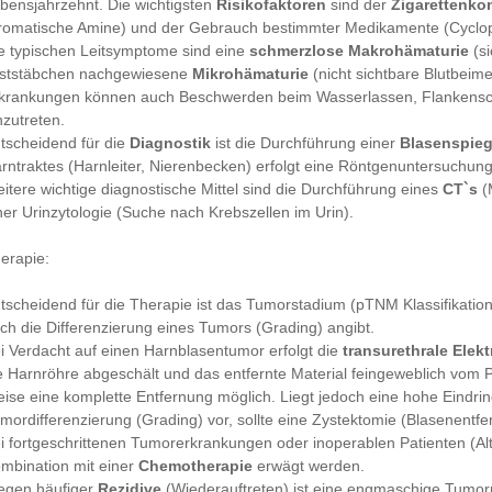
bensjahrzehnt. Die wichtigsten
Risikofaktoren
sind der
Zigarettenk
romatische Amine) und der Gebrauch bestimmter Medikamente (Cyclo
e typischen Leitsymptome sind eine
schmerzlose Makrohämaturie
(si
ststäbchen nachgewiesene
Mikrohämaturie
(nicht sichtbare Blutbeim
krankungen können auch Beschwerden beim Wasserlassen, Flankens
nzutreten.
tscheidend für die
Diagnostik
ist die Durchführung einer
Blasenspie
rntraktes (Harnleiter, Nierenbecken) erfolgt eine Röntgenuntersuchung
itere wichtige diagnostische Mittel sind die Durchführung eines
CT`s
(
ner Urinzytologie (Suche nach Krebszellen im Urin).
erapie:
tscheidend für die Therapie ist das Tumorstadium (pTNM Klassifikatio
ch die Differenzierung eines Tumors (Grading) angibt.
i Verdacht auf einen Harnblasentumor erfolgt die
transurethrale Elek
e Harnröhre abgeschält und das entfernte Material feingeweblich vom P
ise eine komplette Entfernung möglich. Liegt jedoch eine hohe Eindrin
mordifferenzierung (Grading) vor, sollte eine Zystektomie (Blasenentfe
i fortgeschrittenen Tumorerkrankungen oder inoperablen Patienten (Al
mbination mit einer
Chemotherapie
erwägt werden.
gen häufiger
Rezidive
(Wiederauftreten) ist eine engmaschige Tumor