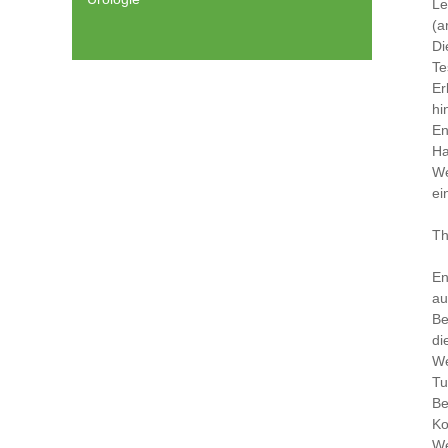
Le
(a
Di
Te
Er
hi
En
Ha
We
ei
Th
En
au
Be
di
We
Tu
Be
Ko
We