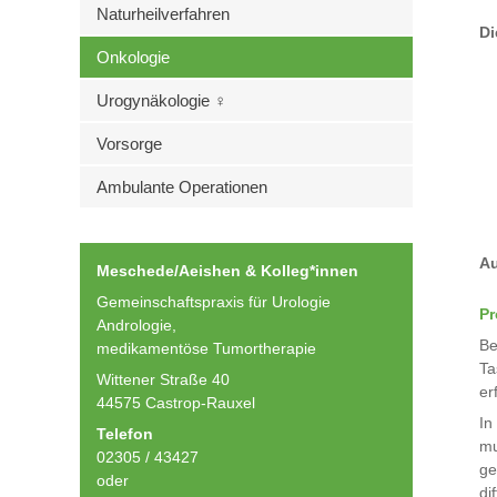
Naturheilverfahren
Di
Onkologie
Urogynäkologie ♀
Vorsorge
Ambulante Operationen
Au
Meschede/Aeishen & Kolleg*innen
Gemeinschaftspraxis für Urologie
Pr
Andrologie,
Be
medikamentöse Tumortherapie
Ta
Wittener Straße 40
er
44575 Castrop-Rauxel
In
Telefon
mu
02305 / 43427
ge
oder
di