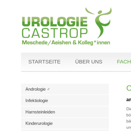
STARTSEITE
ÜBER UNS
FACH
O
Andrologie ♂
a
Infektiologie
D
Harnsteinleiden
bö
bi
Kinderurologie
un