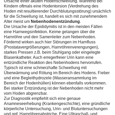
Ursache einer akuten Hodenschwellung. Während bei
Kindern oftmals eine Hodentorsion (Verdrehung des
Hoden mit resultierender Durchblutungsstörung) ursächlich
für die Schwellung ist, handelt es sich mit zunehmendem
Alter meist um
Nebenhodenentzündung
.
Die Ursache der Epididymitis ist in den meisten Fällen
eine Harnwegsinfektion. Keime gelangen über die
Harnröhre und den Samenleiter zum Nebenhoden.
Fördernd wirken auch hier Störungen im Harnfluss
(Prostatavergrößerungen, Harnröhrenverengungen),
starkes Pressen z.B. beim Stuhlgang oder eingelegte
Blasenkatheter. Auch erregerfreier Urin kann eine
entzündliche Reaktion des Nebenhodens hervorrufen.
Typisch ist eine schmerzhafte Schwellung mit
Überwärmung und Rötung im Bereich des Hodens. Fieber
und eine Begleithydrozele (Wasseransammlung im
Bereich der Hodenhüllen) können ebenfalls vorkommen.
Bei starker Entzündung ist der Nebenhoden nicht mehr
vom Hoden abgrenzbar.
Zur Diagnostik empfiehlt sich eine genaue
Anamneseerhebung (Krankengeschichte), eine gründliche
körperliche Untersuchung, Urin- und Blutuntersuchungen
und ggf. Harnröhrenabstriche. Eine Ultraschall- und