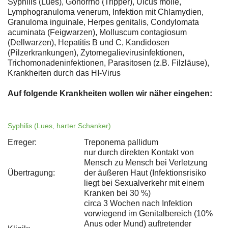
Syphilis (Lues), Gonorrhö (Tripper), Ulcus molle,
Lymphogranuloma venerum, Infektion mit Chlamydien,
Granuloma inguinale, Herpes genitalis, Condylomata
acuminata (Feigwarzen), Molluscum contagiosum
(Dellwarzen), Hepatitis B und C, Kandidosen
(Pilzerkrankungen), Zytomegalievirusinfektionen,
Trichomonadeninfektionen, Parasitosen (z.B. Filzläuse),
Krankheiten durch das HI-Virus
Auf folgende Krankheiten wollen wir näher eingehen:
Syphilis (Lues, harter Schanker)
Erreger:
Treponema pallidum
nur durch direkten Kontakt von
Mensch zu Mensch bei Verletzung
Übertragung:
der äußeren Haut (Infektionsrisiko
liegt bei Sexualverkehr mit einem
Kranken bei 30 %)
circa 3 Wochen nach Infektion
vorwiegend im Genitalbereich (10%
Anus oder Mund) auftretender