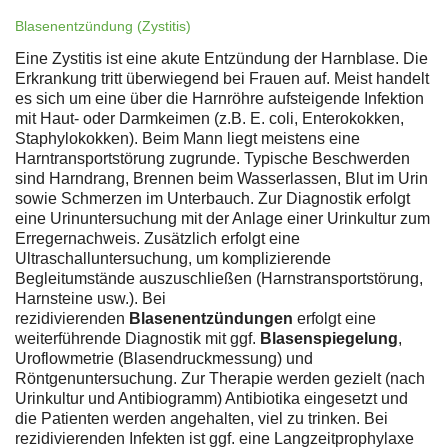
Blasenentzündung (Zystitis)
Eine Zystitis ist eine akute Entzündung der Harnblase. Die
Erkrankung tritt überwiegend bei Frauen auf. Meist handelt
es sich um eine über die Harnröhre aufsteigende Infektion
mit Haut- oder Darmkeimen (z.B. E. coli, Enterokokken,
Staphylokokken). Beim Mann liegt meistens eine
Harntransportstörung zugrunde. Typische Beschwerden
sind Harndrang, Brennen beim Wasserlassen, Blut im Urin
sowie Schmerzen im Unterbauch. Zur Diagnostik erfolgt
eine Urinuntersuchung mit der Anlage einer Urinkultur zum
Erregernachweis. Zusätzlich erfolgt eine
Ultraschalluntersuchung, um komplizierende
Begleitumstände auszuschließen (Harnstransportstörung,
Harnsteine usw.). Bei
rezidivierenden
Blasenentzündungen
erfolgt eine
weiterführende Diagnostik mit ggf.
Blasenspiegelung
,
Uroflowmetrie (Blasendruckmessung) und
Röntgenuntersuchung. Zur Therapie werden gezielt (nach
Urinkultur und Antibiogramm) Antibiotika eingesetzt und
die Patienten werden angehalten, viel zu trinken. Bei
rezidivierenden Infekten ist ggf. eine Langzeitprophylaxe