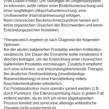
(Vier-Gläser-Probe). Um Störungen im Urogenitalsystem
zu erkennen, sollte neben einer Blutbilduntersuchung und
einer sorgfältigen Ultraschalluntersuchung, eine
Uroflowmetrie (Harnstrahlmessung) erfolgen.
Beim chronischen Beckenschmerzsyndrom lassen sich
keine organischen Ursachen der Beschwerden und keine
Entzündungszeichen feststellen.
Therapeutisch ergeben je nach Diagnose die folgenden
Optionen:
Bei der akuten bakteriellen Prostatitis werden Antibiotika
verabreicht. Die Dauer der Einnahme sollte mindestens 4
Wochen betragen, um der Entwicklung einer chronischen
bakteriellen Prostatitis vorzubeugen. Zusätzlich empfiehlt
sich eine schmerz- und entzündungshemmende Therapie.
Bei deutlicher Restharnbildung (unvollständige
Blasenentleerung) ist eine Harnableitung mittels
Bauchdeckenkatheter erforderlich.
Ein Prostataabszess muss operativ saniert werden (z.B.
durch Punktion). Die Eiteransammlung muss in jedem Fall
entfernt werden, da es sich um einen abgekapselten
Prozess handelt und somit eine alleinige antibiotische
Therapie nicht ausreichend ist.