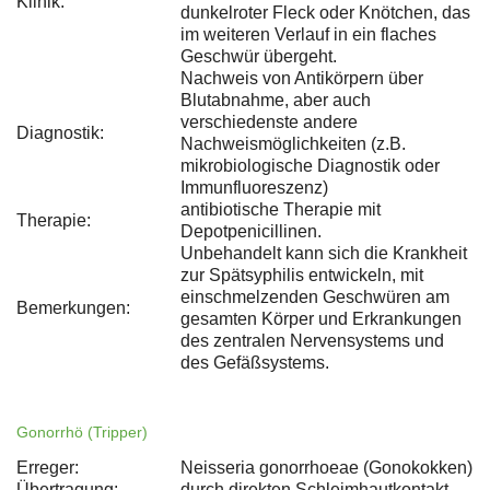
Klinik:
dunkelroter Fleck oder Knötchen, das
im weiteren Verlauf in ein flaches
Geschwür übergeht.
Nachweis von Antikörpern über
Blutabnahme, aber auch
verschiedenste andere
Diagnostik:
Nachweismöglichkeiten (z.B.
mikrobiologische Diagnostik oder
Immunfluoreszenz)
antibiotische Therapie mit
Therapie:
Depotpenicillinen.
Unbehandelt kann sich die Krankheit
zur Spätsyphilis entwickeln, mit
einschmelzenden Geschwüren am
Bemerkungen:
gesamten Körper und Erkrankungen
des zentralen Nervensystems und
des Gefäßsystems.
Gonorrhö (Tripper)
Erreger:
Neisseria gonorrhoeae (Gonokokken)
Übertragung:
durch direkten Schleimhautkontakt