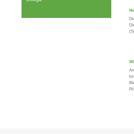
Ne
De
Di
(S
Wi
An
kö
Bl
Rö