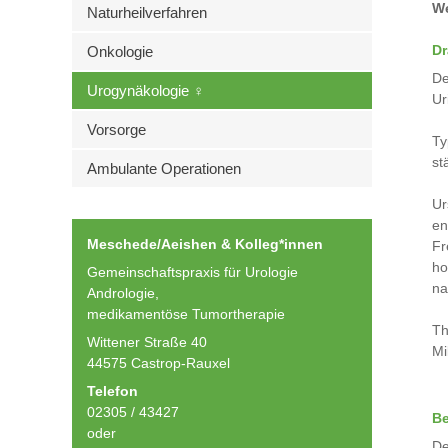
We
Naturheilverfahren
Dr
Onkologie
De
Urogynäkologie ♀
Ur
Vorsorge
Ty
st
Ambulante Operationen
Ur
en
Meschede/Aeishen & Kolleg*innen
Fr
ho
Gemeinschaftspraxis für Urologie
na
Andrologie,
medikamentöse Tumortherapie
Th
Wittener Straße 40
Mi
44575 Castrop-Rauxel
Telefon
02305 / 43427
Be
oder
De