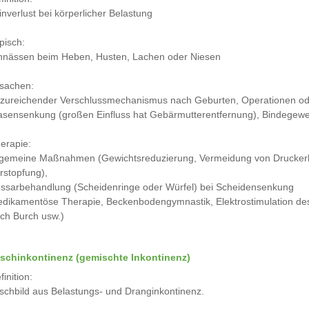
inverlust bei körperlicher Belastung
pisch:
nnässen beim Heben, Husten, Lachen oder Niesen
sachen:
zureichender Verschlussmechanismus nach Geburten, Operationen o
asensenkung (großen Einfluss hat Gebärmutterentfernung), Bindege
erapie:
lgemeine Maßnahmen (Gewichtsreduzierung, Vermeidung von Druckerh
rstopfung),
ssarbehandlung (Scheidenringe oder Würfel) bei Scheidensenkung
dikamentöse Therapie, Beckenbodengymnastik, Elektrostimulation de
ch Burch usw.)
schinkontinenz (gemischte Inkontinenz)
finition:
schbild aus Belastungs- und Dranginkontinenz.