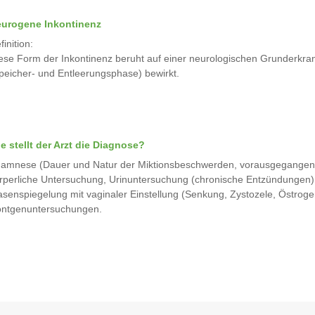
urogene Inkontinenz
finition:
ese Form der Inkontinenz beruht auf einer neurologischen Grunderkran
peicher- und Entleerungsphase) bewirkt.
e stellt der Arzt die Diagnose?
amnese (Dauer und Natur der Miktionsbeschwerden, vorausgegangene
rperliche Untersuchung, Urinuntersuchung (chronische Entzündungen),
asenspiegelung mit vaginaler Einstellung (Senkung, Zystozele, Östro
ntgenuntersuchungen.