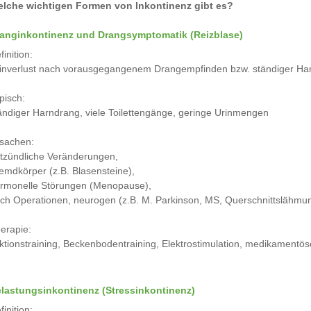
lche wichtigen Formen von Inkontinenz gibt es?
anginkontinenz und Drangsymptomatik (Reizblase)
finition:
inverlust nach vorausgegangenem Drangempfinden bzw. ständiger Ha
pisch:
ändiger Harndrang, viele Toilettengänge, geringe Urinmengen
sachen:
tzündliche Veränderungen,
emdkörper (z.B. Blasensteine),
rmonelle Störungen (Menopause),
ch Operationen, neurogen (z.B. M. Parkinson, MS, Querschnittslähmu
erapie:
ktionstraining, Beckenbodentraining, Elektrostimulation, medikamentö
lastungsinkontinenz (Stressinkontinenz)
finition: