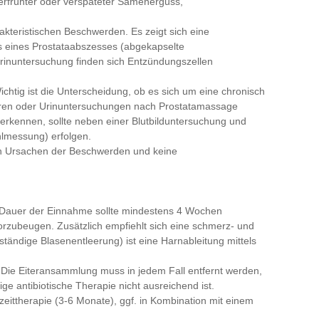
erfrühter oder verspäteter Samenerguss,
arakteristischen Beschwerden. Es zeigt sich eine
 eines Prostataabszesses (abgekapselte
Urinuntersuchung finden sich Entzündungszellen
 Wichtig ist die Unterscheidung, ob es sich um eine chronisch
ulturen oder Urinuntersuchungen nach Prostatamassage
 erkennen, sollte neben einer Blutbilduntersuchung und
hlmessung) erfolgen.
n Ursachen der Beschwerden und keine
Die Dauer der Einnahme sollte mindestens 4 Wochen
vorzubeugen. Zusätzlich empfiehlt sich eine schmerz- und
ändige Blasenentleerung) ist eine Harnableitung mittels
. Die Eiteransammlung muss in jedem Fall entfernt werden,
ge antibiotische Therapie nicht ausreichend ist.
ngzeittherapie (3-6 Monate), ggf. in Kombination mit einem