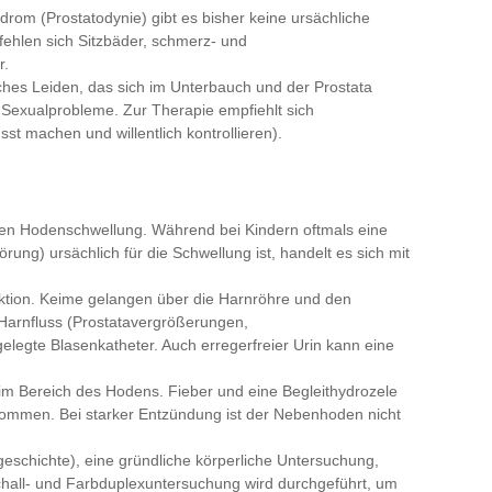
rom (Prostatodynie) gibt es bisher keine ursächliche
fehlen sich Sitzbäder, schmerz- und
r.
ches Leiden, das sich im Unterbauch und der Prostata
nd Sexualprobleme. Zur Therapie empfiehlt sich
t machen und willentlich kontrollieren).
uten Hodenschwellung. Während bei Kindern oftmals eine
ng) ursächlich für die Schwellung ist, handelt es sich mit
ektion. Keime gelangen über die Harnröhre und den
Harnfluss (Prostatavergrößerungen,
legte Blasenkatheter. Auch erregerfreier Urin kann eine
m Bereich des Hodens. Fieber und eine Begleithydrozele
ommen. Bei starker Entzündung ist der Nebenhoden nicht
schichte), eine gründliche körperliche Untersuchung,
chall- und Farbduplexuntersuchung wird durchgeführt, um