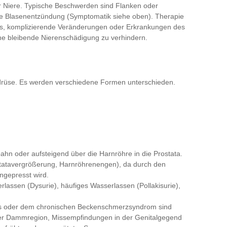
r Niere. Typische Beschwerden sind Flanken oder
de Blasenentzündung (Symptomatik siehe oben). Therapie
t es, komplizierende Veränderungen oder Erkrankungen des
ne bleibende Nierenschädigung zu verhindern.
erdrüse. Es werden verschiedene Formen unterschieden.
tbahn oder aufsteigend über die Harnröhre in die Prostata.
ostatavergrößerung, Harnröhrenengen), da durch den
ngepresst wird.
lassen (Dysurie), häufiges Wasserlassen (Pollakisurie),
itis oder dem chronischen Beckenschmerzsyndrom sind
der Dammregion, Missempfindungen in der Genitalgegend