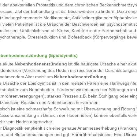
i der abakteriellen Prostatitis und dem chronischen Beckenschmerzsynd
erapie. Ziel der Behandlung ist es, Beschwerden zu lindern. Dazu emp
tzündungshemmende Medikamente, Anticholinergika oder Alphablocke
i vielen Patienten ist die Ursache der Beschwerden ein psychosomatis
nifestiert. Ursächlich sind oft Stress, Konflikte in der Partnerschaft u
ychotherapie, Stressreduktion und Biofeedback (Körpervorgänge bewuss
benhodenentzündung (Epididymitis)
e akute
Nebenhodenentzündung
ist die häufigste Ursache einer ak
dentorsion (Verdrehung des Hoden mit resultierender Durchblutungsstöru
nehmendem Alter meist um
Nebenhodenentzündung
.
e Ursache der Epididymitis ist in den meisten Fällen eine Harnwegsinf
menleiter zum Nebenhoden. Fördernd wirken auch hier Störungen im 
rnröhrenverengungen), starkes Pressen z.B. beim Stuhlgang oder einge
tzündliche Reaktion des Nebenhodens hervorrufen.
pisch ist eine schmerzhafte Schwellung mit Überwärmung und Rötung i
asseransammlung im Bereich der Hodenhüllen) können ebenfalls vork
hr vom Hoden abgrenzbar.
r Diagnostik empfiehlt sich eine genaue Anamneseerhebung (Krankenge
in- und Blutuntersuchungen und ggf. Harnröhrenabstriche. Eine Ultras