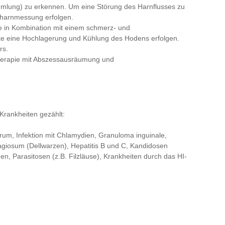
mlung) zu erkennen. Um eine Störung des Harnflusses zu
stharnmessung erfolgen.
ie in Kombination mit einem schmerz- und
te eine Hochlagerung und Kühlung des Hodens erfolgen.
rs.
Therapie mit Abszessausräumung und
Krankheiten gezählt:
rum, Infektion mit Chlamydien, Granuloma inguinale,
giosum (Dellwarzen), Hepatitis B und C, Kandidosen
n, Parasitosen (z.B. Filzläuse), Krankheiten durch das HI-