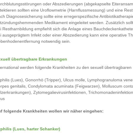
rchblutungsstörungen oder Abszedierungen (abgekapselte Eiteransam
tektieren sollten eine Uroflowmetrie (Harnflussmessung) und eine Re
ch Diagnosesicherung sollte eine erregerspezifische Antibiotikatherap
tzündungshemmenden Medikament eingeleitet werden. Zusätzlich soll
i Restharnbildung empfiehlt sich die Anlage eines Bauchdeckenkathete
i ausgeprägtem Infekt oder einer Abszedierung kann eine operative 
benhodenentfernung notwendig sein.
xuell übertragbare Erkrankungen
ternational werden folgende Krankheiten zu den sexuell übertragbaren 
philis (Lues), Gonorrhö (Tripper), Ulcus molle, Lymphogranuloma vene
rpes genitalis, Condylomata acuminata (Feigwarzen), Molluscum conta
ilzerkrankungen), Zytomegalievirusinfektionen, Trichomonadeninfektione
rus
f folgende Krankheiten wollen wir näher eingehen:
philis (Lues, harter Schanker)