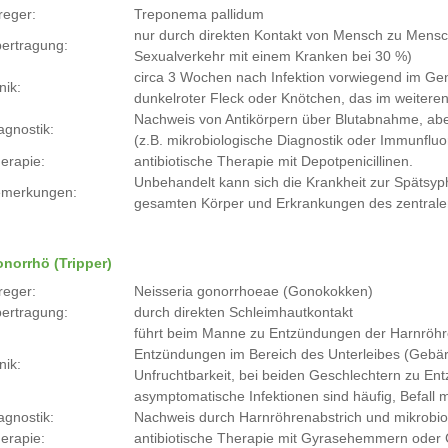
reger:
Treponema pallidum
nur durch direkten Kontakt von Mensch zu Mensch 
ertragung:
Sexualverkehr mit einem Kranken bei 30 %)
circa 3 Wochen nach Infektion vorwiegend im Ge
nik:
dunkelroter Fleck oder Knötchen, das im weiteren
Nachweis von Antikörpern über Blutabnahme, ab
agnostik:
(z.B. mikrobiologische Diagnostik oder Immunflu
erapie:
antibiotische Therapie mit Depotpenicillinen.
Unbehandelt kann sich die Krankheit zur Spätsy
merkungen:
gesamten Körper und Erkrankungen des zentral
norrhö (Tripper)
reger:
Neisseria gonorrhoeae (Gonokokken)
ertragung:
durch direkten Schleimhautkontakt
führt beim Manne zu Entzündungen der Harnröhre
Entzündungen im Bereich des Unterleibes (Gebärmu
nik:
Unfruchtbarkeit, bei beiden Geschlechtern zu E
asymptomatische Infektionen sind häufig, Befall 
agnostik:
Nachweis durch Harnröhrenabstrich und mikrobio
erapie:
antibiotische Therapie mit Gyrasehemmern oder