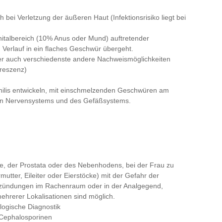
bei Verletzung der äußeren Haut (Infektionsrisiko liegt bei
nitalbereich (10% Anus oder Mund) auftretender
 Verlauf in ein flaches Geschwür übergeht.
er auch verschiedenste andere Nachweismöglichkeiten
oreszenz)
philis entwickeln, mit einschmelzenden Geschwüren am
en Nervensystems und des Gefäßsystems.
, der Prostata oder des Nebenhodens, bei der Frau zu
tter, Eileiter oder Eierstöcke) mit der Gefahr der
ntzündungen im Rachenraum oder in der Analgegend,
mehrerer Lokalisationen sind möglich.
logische Diagnostik
 Cephalosporinen