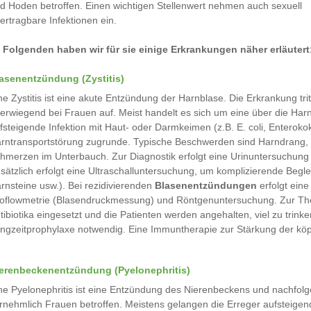
d Hoden betroffen. Einen wichtigen Stellenwert nehmen auch sexuell
ertragbare Infektionen ein.
 Folgenden haben wir für sie einige Erkrankungen näher erläutert
asenentzündung (Zystitis)
ne Zystitis ist eine akute Entzündung der Harnblase. Die Erkrankung trit
erwiegend bei Frauen auf. Meist handelt es sich um eine über die Har
fsteigende Infektion mit Haut- oder Darmkeimen (z.B. E. coli, Enterok
rntransportstörung zugrunde. Typische Beschwerden sind Harndrang, 
hmerzen im Unterbauch. Zur Diagnostik erfolgt eine Urinuntersuchung 
sätzlich erfolgt eine Ultraschalluntersuchung, um komplizierende Beg
rnsteine usw.). Bei rezidivierenden
Blasenentzündungen
erfolgt eine
oflowmetrie (Blasendruckmessung) und Röntgenuntersuchung. Zur Ther
tibiotika eingesetzt und die Patienten werden angehalten, viel zu trinken
ngzeitprophylaxe notwendig. Eine Immuntherapie zur Stärkung der kö
erenbeckenentzündung (Pyelonephritis)
ne Pyelonephritis ist eine Entzündung des Nierenbeckens und nachfol
rnehmlich Frauen betroffen. Meistens gelangen die Erreger aufsteigend