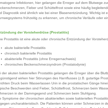
matogene Infektionen, hier gelangen die Erreger auf dem Blutwege zu
ckenschmerzen, Fieber und Schüttelfrost sowie eine häufig begleiten
d Diagnostik sind ähnlich wie bei einer Blasenentzündung. Wichtig is
rnwegsystems frühzeitig zu erkennen, um chronische Verläufe oder ei
tzündung der Vorsteherdrüse (Prostatitis)
ne Prostatitis ist eine akute oder chronische Entzündung der Vorsteh
akute bakterielle Prostatitis
chronisch bakterielle Prostatitis
abakterielle Prostatitis (ohne Erregernachweis)
chronisches Beckenschmerzsyndrom (Prostatodynie)
i der akuten bakteriellen Prostatitis gelangen die Erreger über die Blu
günstigend wirken hier Störungen des Harnflusses (z.B. gutartige Pr
höhten Druck beim Wasserlassen Urin in die prostatischen Gänge hinei
pische Beschwerden sind Fieber, Schüttelfrost, Schmerzen beim Wasser
hmerzen in der Dammgegend und Schmerzen beim Stuhlgang.
e Symptome der chronischen abakteriellen sowie bakteriellen Prostat
gegen uncharakteristisch. Die Patienten können unter Schmerzen in 