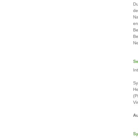
Du
de
Na
en
Be
Be
Ne
Se
In
Sy
He
(P
Vi
Au
Sy