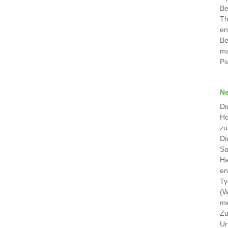
Be
Th
en
Be
ma
Ps
Ne
Di
Ho
zu
Di
Sa
Ha
en
Ty
(W
me
Zu
Ur