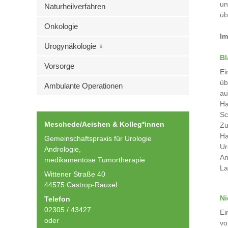
un
Naturheilverfahren
üb
Onkologie
Im
Urogynäkologie ♀
Bl
Vorsorge
Ei
üb
Ambulante Operationen
au
Ha
Sc
Meschede/Aeishen & Kolleg*innen
Zu
Ha
Gemeinschaftspraxis für Urologie
Ur
Andrologie,
An
medikamentöse Tumortherapie
La
Wittener Straße 40
44575 Castrop-Rauxel
Ni
Telefon
02305 / 43427
Ei
oder
vo