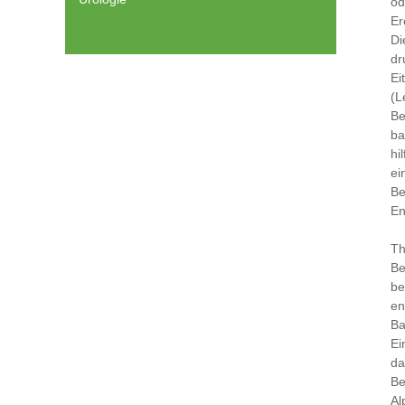
od
Er
Di
dr
Ei
(L
Be
ba
hi
ei
Be
En
Th
Be
be
en
Ba
Ei
da
Be
Al