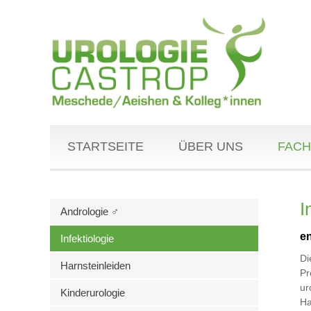
STARTSEITE
ÜBER UNS
FACH
I
Andrologie ♂
en
Infektiologie
Di
Harnsteinleiden
Pr
ur
Kinderurologie
Ha