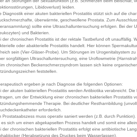
er an Störungen der Sexualfunktion (z.B. Schmerzen beim Beischlaf, v
ektionsstörungen, Libidoverlust) leiden.
e Diagnostik einer akuten bakteriellen Prostatitis stützt sich auf die ch
uckschmerzhafte, überwärmte, geschwollene Prostata. Zum Ausschluss
teransammlung) sollte eine Ultraschalluntersuchung erfolgen. Bei der 
eukozyten) und Bakterien.
i der chronischen Prostatitis ist der rektale Tastbefund oft unauffällig.
kterielle oder abakterielle Prostatitis handelt. Hier können Spermak
lfreich sein (Vier-Gläser-Probe). Um Störungen im Urogenitalsystem zu
ner sorgfältigen Ultraschalluntersuchung, eine Uroflowmetrie (Harnstra
im chronischen Beckenschmerzsyndrom lassen sich keine organische
tzündungszeichen feststellen.
erapeutisch ergeben je nach Diagnose die folgenden Optionen:
i der akuten bakteriellen Prostatitis werden Antibiotika verabreicht. 
tragen, um der Entwicklung einer chronischen bakteriellen Prostatitis 
tzündungshemmende Therapie. Bei deutlicher Restharnbildung (unvollst
uchdeckenkatheter erforderlich.
n Prostataabszess muss operativ saniert werden (z.B. durch Punktion)
 es sich um einen abgekapselten Prozess handelt und somit eine alleini
i der chronischen bakteriellen Prostatitis erfolgt eine antibiotische La
phablocker (Herabsetzung des Druckes beim Wasserlassen).