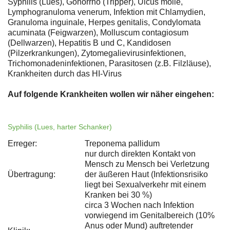
Syphilis (Lues), Gonorrhö (Tripper), Ulcus molle,
Lymphogranuloma venerum, Infektion mit Chlamydien,
Granuloma inguinale, Herpes genitalis, Condylomata
acuminata (Feigwarzen), Molluscum contagiosum
(Dellwarzen), Hepatitis B und C, Kandidosen
(Pilzerkrankungen), Zytomegalievirusinfektionen,
Trichomonadeninfektionen, Parasitosen (z.B. Filzläuse),
Krankheiten durch das HI-Virus
Auf folgende Krankheiten wollen wir näher eingehen:
Syphilis (Lues, harter Schanker)
Erreger:
Treponema pallidum
nur durch direkten Kontakt von
Mensch zu Mensch bei Verletzung
Übertragung:
der äußeren Haut (Infektionsrisiko
liegt bei Sexualverkehr mit einem
Kranken bei 30 %)
circa 3 Wochen nach Infektion
vorwiegend im Genitalbereich (10%
Anus oder Mund) auftretender