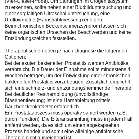
(Vier-Gläser-Probe). Um Störungen im Urogenitalsystem
zu erkennen, sollte neben einer Blutbilduntersuchung und
einer sorgfältigen Ultraschalluntersuchung, eine
Uroflowmetrie (Harnstrahlmessung) erfolgen.
Beim chronischen Beckenschmerzsyndrom lassen sich
keine organischen Ursachen der Beschwerden und keine
Entzündungszeichen feststellen.
Therapeutisch ergeben je nach Diagnose die folgenden
Optionen:
Bei der akuten bakteriellen Prostatitis werden Antibiotika
verabreicht. Die Dauer der Einnahme sollte mindestens 4
Wochen betragen, um der Entwicklung einer chronischen
bakteriellen Prostatitis vorzubeugen. Zusätzlich empfiehlt
sich eine schmerz- und entzündungshemmende Therapie.
Bei deutlicher Restharnbildung (unvollständige
Blasenentleerung) ist eine Harnableitung mittels
Bauchdeckenkatheter erforderlich.
Ein Prostataabszess muss operativ saniert werden (z.B.
durch Punktion). Die Eiteransammlung muss in jedem Fall
entfernt werden, da es sich um einen abgekapselten
Prozess handelt und somit eine alleinige antibiotische
Therapie nicht ausreichend ist.