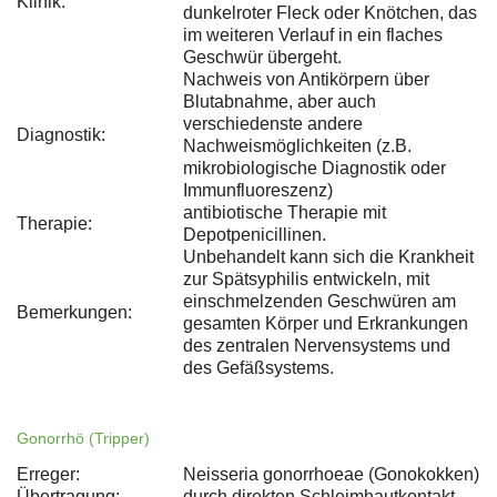
Klinik:
dunkelroter Fleck oder Knötchen, das
im weiteren Verlauf in ein flaches
Geschwür übergeht.
Nachweis von Antikörpern über
Blutabnahme, aber auch
verschiedenste andere
Diagnostik:
Nachweismöglichkeiten (z.B.
mikrobiologische Diagnostik oder
Immunfluoreszenz)
antibiotische Therapie mit
Therapie:
Depotpenicillinen.
Unbehandelt kann sich die Krankheit
zur Spätsyphilis entwickeln, mit
einschmelzenden Geschwüren am
Bemerkungen:
gesamten Körper und Erkrankungen
des zentralen Nervensystems und
des Gefäßsystems.
Gonorrhö (Tripper)
Erreger:
Neisseria gonorrhoeae (Gonokokken)
Übertragung:
durch direkten Schleimhautkontakt