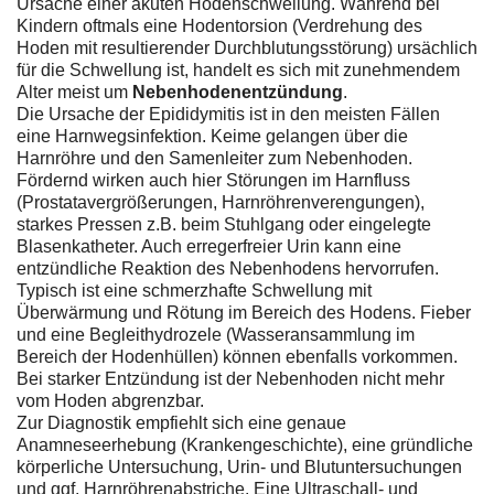
Ursache einer akuten Hodenschwellung. Während bei
Kindern oftmals eine Hodentorsion (Verdrehung des
Hoden mit resultierender Durchblutungsstörung) ursächlich
für die Schwellung ist, handelt es sich mit zunehmendem
Alter meist um
Nebenhodenentzündung
.
Die Ursache der Epididymitis ist in den meisten Fällen
eine Harnwegsinfektion. Keime gelangen über die
Harnröhre und den Samenleiter zum Nebenhoden.
Fördernd wirken auch hier Störungen im Harnfluss
(Prostatavergrößerungen, Harnröhrenverengungen),
starkes Pressen z.B. beim Stuhlgang oder eingelegte
Blasenkatheter. Auch erregerfreier Urin kann eine
entzündliche Reaktion des Nebenhodens hervorrufen.
Typisch ist eine schmerzhafte Schwellung mit
Überwärmung und Rötung im Bereich des Hodens. Fieber
und eine Begleithydrozele (Wasseransammlung im
Bereich der Hodenhüllen) können ebenfalls vorkommen.
Bei starker Entzündung ist der Nebenhoden nicht mehr
vom Hoden abgrenzbar.
Zur Diagnostik empfiehlt sich eine genaue
Anamneseerhebung (Krankengeschichte), eine gründliche
körperliche Untersuchung, Urin- und Blutuntersuchungen
und ggf. Harnröhrenabstriche. Eine Ultraschall- und