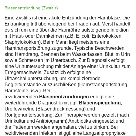
Blasenentzündung (Zystitis)
Eine Zystitis ist eine akute Entzündung der Harnblase. Die
Erkrankung tritt überwiegend bei Frauen auf. Meist handelt
es sich um eine über die Harnröhre aufsteigende Infektion
mit Haut- oder Darmkeimen (z.B. E. coli, Enterokokken,
Staphylokokken). Beim Mann liegt meistens eine
Harntransportstörung zugrunde. Typische Beschwerden
sind Harndrang, Brennen beim Wasserlassen, Blut im Urin
sowie Schmerzen im Unterbauch. Zur Diagnostik erfolgt
eine Urinuntersuchung mit der Anlage einer Urinkultur zum
Erregernachweis. Zusätzlich erfolgt eine
Ultraschalluntersuchung, um komplizierende
Begleitumstände auszuschließen (Harnstransportstörung,
Harnsteine usw.). Bei
rezidivierenden
Blasenentzündungen
erfolgt eine
weiterführende Diagnostik mit ggf.
Blasenspiegelung
,
Uroflowmetrie (Blasendruckmessung) und
Röntgenuntersuchung. Zur Therapie werden gezielt (nach
Urinkultur und Antibiogramm) Antibiotika eingesetzt und
die Patienten werden angehalten, viel zu trinken. Bei
rezidivierenden Infekten ist ggf. eine Langzeitprophylaxe