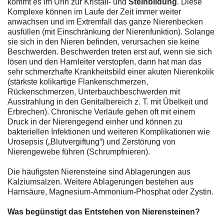
kommt es im Urin zur Kristall- und
Steinbildung
. Diese
Komplexe können im Laufe der Zeit immer weiter
anwachsen und im Extremfall das ganze Nierenbecken
ausfüllen (mit Einschränkung der Nierenfunktion). Solange
sie sich in den Nieren befinden, verursachen sie keine
Beschwerden. Beschwerden treten erst auf, wenn sie sich
lösen und den Harnleiter verstopfen, dann hat man das
sehr schmerzhafte Krankheitsbild einer akuten Nierenkolik
(stärkste kolikartige Flankenschmerzen,
Rückenschmerzen, Unterbauchbeschwerden mit
Ausstrahlung in den Genitalbereich z. T. mit Übelkeit und
Erbrechen). Chronische Verläufe gehen oft mit einem
Druck in der Nierengegend einher und können zu
bakteriellen Infektionen und weiteren Komplikationen wie
Urosepsis („Blutvergiftung“) und Zerstörung von
Nierengewebe führen (Schrumpfnieren).
Die häufigsten Nierensteine sind Ablagerungen aus
Kalziumsalzen. Weitere Ablagerungen bestehen aus
Harnsäure, Magnesium-Ammonium-Phosphat oder Zystin.
Was begünstigt das Entstehen von Nierensteinen?