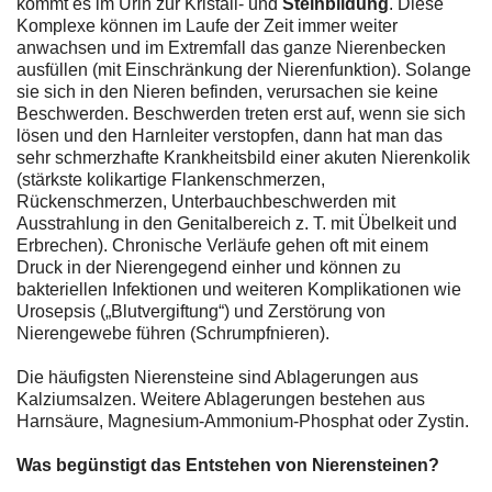
kommt es im Urin zur Kristall- und
Steinbildung
. Diese
Komplexe können im Laufe der Zeit immer weiter
anwachsen und im Extremfall das ganze Nierenbecken
ausfüllen (mit Einschränkung der Nierenfunktion). Solange
sie sich in den Nieren befinden, verursachen sie keine
Beschwerden. Beschwerden treten erst auf, wenn sie sich
lösen und den Harnleiter verstopfen, dann hat man das
sehr schmerzhafte Krankheitsbild einer akuten Nierenkolik
(stärkste kolikartige Flankenschmerzen,
Rückenschmerzen, Unterbauchbeschwerden mit
Ausstrahlung in den Genitalbereich z. T. mit Übelkeit und
Erbrechen). Chronische Verläufe gehen oft mit einem
Druck in der Nierengegend einher und können zu
bakteriellen Infektionen und weiteren Komplikationen wie
Urosepsis („Blutvergiftung“) und Zerstörung von
Nierengewebe führen (Schrumpfnieren).
Die häufigsten Nierensteine sind Ablagerungen aus
Kalziumsalzen. Weitere Ablagerungen bestehen aus
Harnsäure, Magnesium-Ammonium-Phosphat oder Zystin.
Was begünstigt das Entstehen von Nierensteinen?