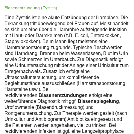
Blasenentzündung (Zystitis)
Eine Zystitis ist eine akute Entzündung der Harnblase. Die
Erkrankung tritt überwiegend bei Frauen auf. Meist handelt
es sich um eine über die Harnröhre aufsteigende Infektion
mit Haut- oder Darmkeimen (z.B. E. coli, Enterokokken,
Staphylokokken). Beim Mann liegt meistens eine
Harntransportstörung zugrunde. Typische Beschwerden
sind Harndrang, Brennen beim Wasserlassen, Blut im Urin
sowie Schmerzen im Unterbauch. Zur Diagnostik erfolgt
eine Urinuntersuchung mit der Anlage einer Urinkultur zum
Erregernachweis. Zusätzlich erfolgt eine
Ultraschalluntersuchung, um komplizierende
Begleitumstände auszuschließen (Harnstransportstörung,
Harnsteine usw.). Bei
rezidivierenden
Blasenentzündungen
erfolgt eine
weiterführende Diagnostik mit ggf.
Blasenspiegelung
,
Uroflowmetrie (Blasendruckmessung) und
Röntgenuntersuchung. Zur Therapie werden gezielt (nach
Urinkultur und Antibiogramm) Antibiotika eingesetzt und
die Patienten werden angehalten, viel zu trinken. Bei
rezidivierenden Infekten ist ggf. eine Langzeitprophylaxe