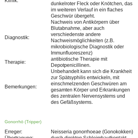
Klinik:
dunkelroter Fleck oder Knötchen, das
im weiteren Verlauf in ein flaches
Geschwür übergeht.
Nachweis von Antikörpern über
Blutabnahme, aber auch
verschiedenste andere
Diagnostik:
Nachweismöglichkeiten (z.B.
mikrobiologische Diagnostik oder
Immunfluoreszenz)
antibiotische Therapie mit
Therapie:
Depotpenicillinen.
Unbehandelt kann sich die Krankheit
zur Spätsyphilis entwickeln, mit
einschmelzenden Geschwüren am
Bemerkungen:
gesamten Körper und Erkrankungen
des zentralen Nervensystems und
des Gefäßsystems.
Gonorrhö (Tripper)
Erreger:
Neisseria gonorrhoeae (Gonokokken)
Übertragung:
durch direkten Schleimhautkontakt