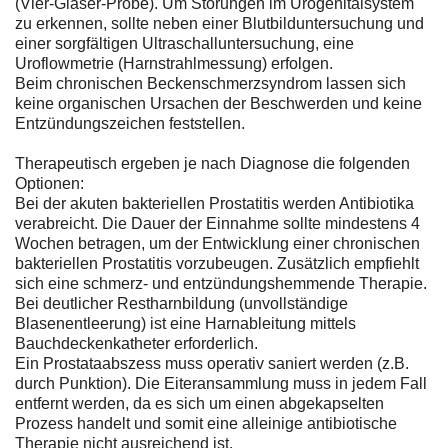
(Vier-Gläser-Probe). Um Störungen im Urogenitalsystem
zu erkennen, sollte neben einer Blutbilduntersuchung und
einer sorgfältigen Ultraschalluntersuchung, eine
Uroflowmetrie (Harnstrahlmessung) erfolgen.
Beim chronischen Beckenschmerzsyndrom lassen sich
keine organischen Ursachen der Beschwerden und keine
Entzündungszeichen feststellen.
Therapeutisch ergeben je nach Diagnose die folgenden
Optionen:
Bei der akuten bakteriellen Prostatitis werden Antibiotika
verabreicht. Die Dauer der Einnahme sollte mindestens 4
Wochen betragen, um der Entwicklung einer chronischen
bakteriellen Prostatitis vorzubeugen. Zusätzlich empfiehlt
sich eine schmerz- und entzündungshemmende Therapie.
Bei deutlicher Restharnbildung (unvollständige
Blasenentleerung) ist eine Harnableitung mittels
Bauchdeckenkatheter erforderlich.
Ein Prostataabszess muss operativ saniert werden (z.B.
durch Punktion). Die Eiteransammlung muss in jedem Fall
entfernt werden, da es sich um einen abgekapselten
Prozess handelt und somit eine alleinige antibiotische
Therapie nicht ausreichend ist.