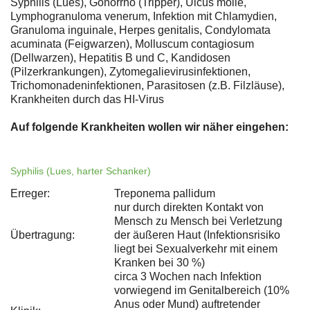
Syphilis (Lues), Gonorrhö (Tripper), Ulcus molle,
Lymphogranuloma venerum, Infektion mit Chlamydien,
Granuloma inguinale, Herpes genitalis, Condylomata
acuminata (Feigwarzen), Molluscum contagiosum
(Dellwarzen), Hepatitis B und C, Kandidosen
(Pilzerkrankungen), Zytomegalievirusinfektionen,
Trichomonadeninfektionen, Parasitosen (z.B. Filzläuse),
Krankheiten durch das HI-Virus
Auf folgende Krankheiten wollen wir näher eingehen:
Syphilis (Lues, harter Schanker)
Erreger:
Treponema pallidum
nur durch direkten Kontakt von
Mensch zu Mensch bei Verletzung
Übertragung:
der äußeren Haut (Infektionsrisiko
liegt bei Sexualverkehr mit einem
Kranken bei 30 %)
circa 3 Wochen nach Infektion
vorwiegend im Genitalbereich (10%
Anus oder Mund) auftretender