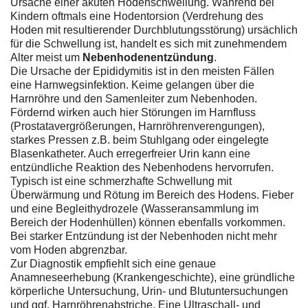
Ursache einer akuten Hodenschwellung. Während bei
Kindern oftmals eine Hodentorsion (Verdrehung des
Hoden mit resultierender Durchblutungsstörung) ursächlich
für die Schwellung ist, handelt es sich mit zunehmendem
Alter meist um
Nebenhodenentzündung
.
Die Ursache der Epididymitis ist in den meisten Fällen
eine Harnwegsinfektion. Keime gelangen über die
Harnröhre und den Samenleiter zum Nebenhoden.
Fördernd wirken auch hier Störungen im Harnfluss
(Prostatavergrößerungen, Harnröhrenverengungen),
starkes Pressen z.B. beim Stuhlgang oder eingelegte
Blasenkatheter. Auch erregerfreier Urin kann eine
entzündliche Reaktion des Nebenhodens hervorrufen.
Typisch ist eine schmerzhafte Schwellung mit
Überwärmung und Rötung im Bereich des Hodens. Fieber
und eine Begleithydrozele (Wasseransammlung im
Bereich der Hodenhüllen) können ebenfalls vorkommen.
Bei starker Entzündung ist der Nebenhoden nicht mehr
vom Hoden abgrenzbar.
Zur Diagnostik empfiehlt sich eine genaue
Anamneseerhebung (Krankengeschichte), eine gründliche
körperliche Untersuchung, Urin- und Blutuntersuchungen
und ggf. Harnröhrenabstriche. Eine Ultraschall- und