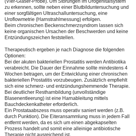
(Vier-Gläser-Probe). Um Störungen im Urogenitalsystem
zu erkennen, sollte neben einer Blutbilduntersuchung und
einer sorgfältigen Ultraschalluntersuchung, eine
Uroflowmetrie (Harnstrahlmessung) erfolgen.
Beim chronischen Beckenschmerzsyndrom lassen sich
keine organischen Ursachen der Beschwerden und keine
Entzündungszeichen feststellen.
Therapeutisch ergeben je nach Diagnose die folgenden
Optionen:
Bei der akuten bakteriellen Prostatitis werden Antibiotika
verabreicht. Die Dauer der Einnahme sollte mindestens 4
Wochen betragen, um der Entwicklung einer chronischen
bakteriellen Prostatitis vorzubeugen. Zusätzlich empfiehlt
sich eine schmerz- und entzündungshemmende Therapie.
Bei deutlicher Restharnbildung (unvollständige
Blasenentleerung) ist eine Harnableitung mittels
Bauchdeckenkatheter erforderlich.
Ein Prostataabszess muss operativ saniert werden (z.B.
durch Punktion). Die Eiteransammlung muss in jedem Fall
entfernt werden, da es sich um einen abgekapselten
Prozess handelt und somit eine alleinige antibiotische
Therapie nicht ausreichend ist.