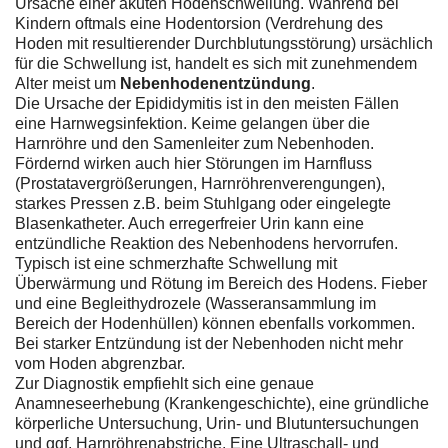
Ursache einer akuten Hodenschwellung. Während bei
Kindern oftmals eine Hodentorsion (Verdrehung des
Hoden mit resultierender Durchblutungsstörung) ursächlich
für die Schwellung ist, handelt es sich mit zunehmendem
Alter meist um
Nebenhodenentzündung
.
Die Ursache der Epididymitis ist in den meisten Fällen
eine Harnwegsinfektion. Keime gelangen über die
Harnröhre und den Samenleiter zum Nebenhoden.
Fördernd wirken auch hier Störungen im Harnfluss
(Prostatavergrößerungen, Harnröhrenverengungen),
starkes Pressen z.B. beim Stuhlgang oder eingelegte
Blasenkatheter. Auch erregerfreier Urin kann eine
entzündliche Reaktion des Nebenhodens hervorrufen.
Typisch ist eine schmerzhafte Schwellung mit
Überwärmung und Rötung im Bereich des Hodens. Fieber
und eine Begleithydrozele (Wasseransammlung im
Bereich der Hodenhüllen) können ebenfalls vorkommen.
Bei starker Entzündung ist der Nebenhoden nicht mehr
vom Hoden abgrenzbar.
Zur Diagnostik empfiehlt sich eine genaue
Anamneseerhebung (Krankengeschichte), eine gründliche
körperliche Untersuchung, Urin- und Blutuntersuchungen
und ggf. Harnröhrenabstriche. Eine Ultraschall- und